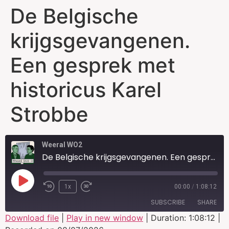
De Belgische
krijgsgevangenen.
Een gesprek met
historicus Karel
Strobbe
Weeral WO2
De Belgische krijgsgevangenen. Een gesprek met historicus Karel Strobbe
1x
00:00
/
1:08:12
SUBSCRIBE
SHARE
Download file
|
Play in new window
|
Duration: 1:08:12
|