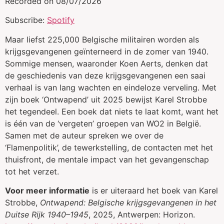
Recorded on 08/07/2026
SHARE
Spotify
Subscribe:
Spotify
RSS FEED
LINK
Maar liefst 225,000 Belgische militairen worden als
EMBED
krijgsgevangenen geïnterneerd in de zomer van 1940.
Sommige mensen, waaronder Koen Aerts, denken dat
de geschiedenis van deze krijgsgevangenen een saai
verhaal is van lang wachten en eindeloze verveling. Met
zijn boek ‘Ontwapend’ uit 2025 bewijst Karel Strobbe
het tegendeel. Een boek dat niets te laat komt, want het
is één van de ‘vergeten’ groepen van WO2 in België.
Samen met de auteur spreken we over de
‘Flamenpolitik’, de tewerkstelling, de contacten met het
thuisfront, de mentale impact van het gevangenschap
tot het verzet.
Voor meer informatie
is er uiteraard het boek van Karel
Strobbe,
Ontwapend: Belgische krijgsgevangenen in het
Duitse Rijk 1940–1945
, 2025, Antwerpen: Horizon.