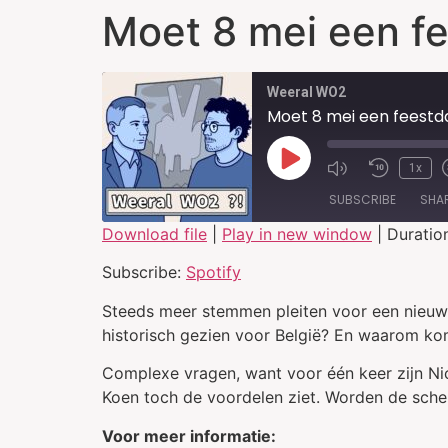
Moet 8 mei een fe
Weeral WO2
Moet 8 mei een feestd
1x
SUBSCRIBE
SHA
Download file
|
Play in new window
|
Duratio
SHARE
Spotify
Subscribe:
Spotify
RSS FEED
LINK
Steeds meer stemmen pleiten voor een nieuw
historisch gezien voor België? En waarom ko
EMBED
Complexe vragen, want voor één keer zijn Nic
Koen toch de voordelen ziet. Worden de sche
Voor meer informatie: