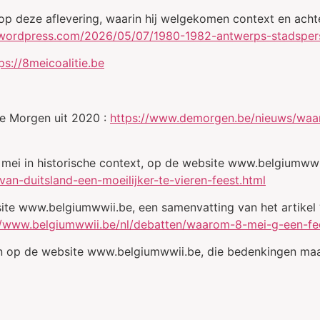
op deze aflevering, waarin hij welgekomen context en acht
t.wordpress.com/2026/05/07/1980-1982-antwerps-stadspers
ps://8meicoalitie.be
De Morgen uit 2020 :
https://www.demorgen.be/nieuws/waa
8 mei in historische context, op de website www.belgiumwwi
van-duitsland-een-moeilijker-te-vieren-feest.html
te www.belgiumwwii.be, een samenvatting van het artikel ‘
//www.belgiumwwii.be/nl/debatten/waarom-8-mei-g-een-fe
en op de website www.belgiumwwii.be, die bedenkingen ma