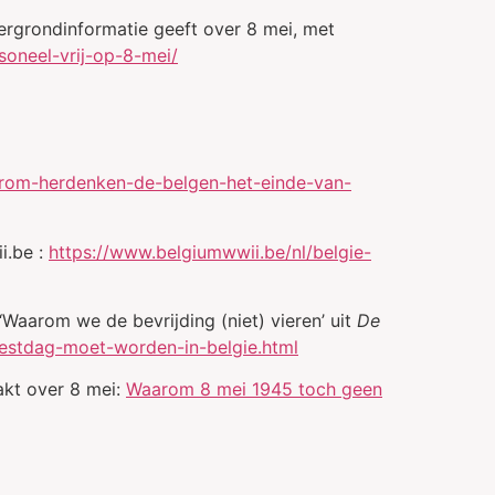
ergrondinformatie geeft over 8 mei, met
oneel-vrij-op-8-mei/
rom-herdenken-de-belgen-het-einde-van-
i.be :
https://www.belgiumwwii.be/nl/belgie-
Waarom we de bevrijding (niet) vieren’ uit
De
estdag-moet-worden-in-belgie.html
akt over 8 mei:
Waarom 8 mei 1945 toch geen