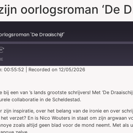
ijn oorlogsroman ‘De Dr
orlogsroman 'De Draaischijf'
RE
n: 00:55:52
|
Recorded on 12/05/2026
bij een van ’s lands grootste schrijvers! Met ‘De Draaisch
rele collaboratie in de Scheldestad.
zijn inspiratie, over het belang van de ironie en over schr
et verzet? En is Nico Wouters in staat om zijn argwaan voo
anoye zoals altijd geen blad voor de mond neemt. Met als 
anoye zelve.