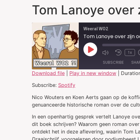
Tom Lanoye over z
Weeral WO2
Tom Lanoye over zijn o
1x
SUBSCRIBE
SHA
Download file
|
Play in new window
|
Duratio
SHARE
Spotify
Subscribe:
Spotify
RSS FEED
LINK
Nico Wouters en Koen Aerts gaan op de koffie 
genuanceerde historische roman over de cultu
EMBED
In een openhartig gesprek vertelt Lanoye over 
dit boek schrijven? Waarom geen roman over h
ontdekt het in deze aflevering, waarin Tom L
Draaischrijf,
voorgelezen door podiumbeest L