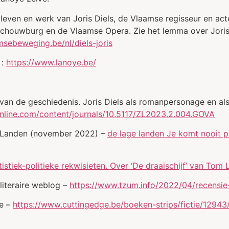
 leven en werk van Joris Diels, de Vlaamse regisseur en ac
Schouwburg en de Vlaamse Opera. Zie het lemma over Joris 
msebeweging.be/nl/diels-joris
 :
https://www.lanoye.be/
 van de geschiedenis. Joris Diels als romanpersonage en als 
nline.com/content/journals/10.5117/ZL2023.2.004.GOVA
e Landen (november 2022) –
de lage landen Je komt nooit pre
tistiek-politieke rekwisieten. Over ‘De draaischijf’ van Tom 
iteraire weblog –
https://www.tzum.info/2022/04/recensie-
ge –
https://www.cuttingedge.be/boeken-strips/fictie/1294