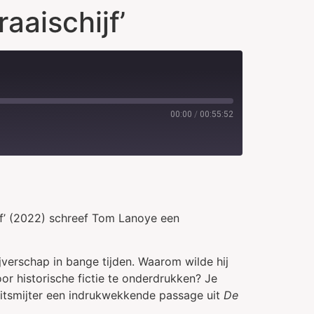
aaischijf’
00:00
/
00:55:52
ijf’ (2022) schreef Tom Lanoye een
ijverschap in bange tijden. Waarom wilde hij
r historische fictie te onderdrukken? Je
uitsmijter een indrukwekkende passage uit
De