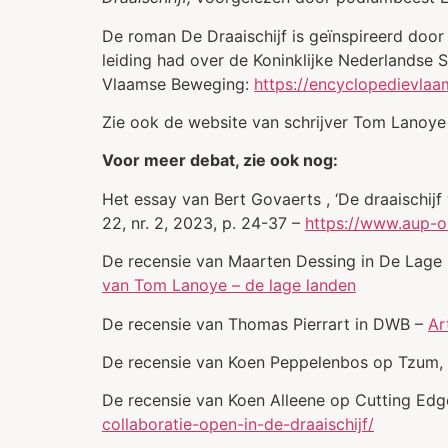
De roman De Draaischijf is geïnspireerd door
leiding had over de Koninklijke Nederlandse 
Vlaamse Beweging:
https://encyclopedievlaa
Zie ook de website van schrijver Tom Lanoye
Voor meer debat, zie ook nog:
Het essay van Bert Govaerts , ‘De draaischijf
22, nr. 2, 2023, p. 24-37 –
https://www.aup-o
De recensie van Maarten Dessing in De Lag
van Tom Lanoye – de lage landen
De recensie van Thomas Pierrart in DWB –
Ar
De recensie van Koen Peppelenbos op Tzum, l
De recensie van Koen Alleene op Cutting Ed
collaboratie-open-in-de-draaischijf/